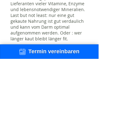
Lieferanten vieler Vitamine, Enzyme
und lebensnotwendiger Mineralien.
Last but not least: nur eine gut
gekaute Nahrung ist gut verdaulich
und kann vom Darm optimal
aufgenommen werden. Oder : wer
länger kaut bleibt länger fit.
Termin vereinbaren
Die Behandlung von
Krampfadern
Kastanien, Rauten und Virginische
Zaubernüsse
Während bei Arterienerkrankungen
meistens Kräuter eingesetzt werden,
die die Gefäße erweitern (z.B.
Arteriosklerose), so sind in der
Venentherapie Kräuter gefragt, die
auf die Gefäße zusammenziehend
und festigend wirken. Kaum ein
Mittel leistet hier einen besseren