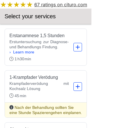
★★★★★
67
ratings on cituro.com
5.00
out of 5 from
Dietmar Ehinger
has