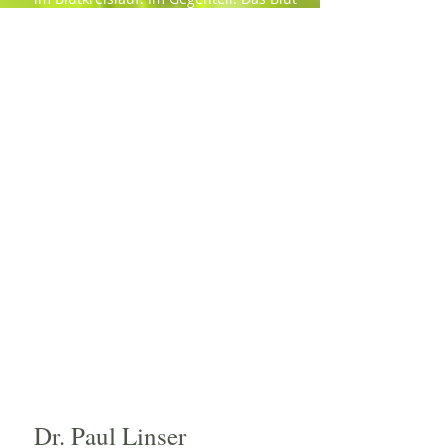
versackt in den Beinen, sie werden
schwer und schwellen an. Laut der
Venen-Liga leiden mehr als
24
Millionen Deutsche im Alter zwischen
20 und 70 Jahren an unterschiedlich
stark ausgeprägten Krampfadern. Viele
Patienten unternehmen nichts, weil sie
die nicht ganz ungefährliche
Operation, auch „Stripping“ genannt,
scheuen, bei der die Krampfadern
herausgezogen werden. In über 95%
der Fälle ist ein operativer Eingriff
überflüssig, denn vor ca. 100 Jahren hat
Prof. Dr. Paul Linser entdeckt, dass
Krampfadern unkompliziert und
nebenwirkungsarm mit 27%er
Kochsalzlösung verödet werden
können.
​Dr. Paul Linser