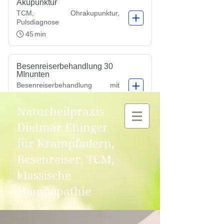
Naturheilpraxis
Dietmar Ehinger
für Krampfadern,
Besenreiser, TCM,
klassische
Homöopathie