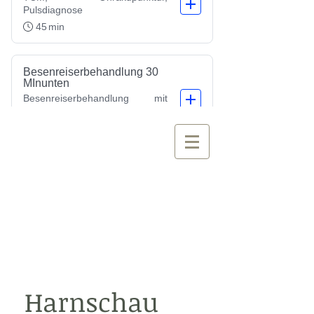
Naturheilpraxis
Dietmar Ehinger
für Krampfadern,
Besenreiser, TCM,
klassische
Homöopathie
Harnschau