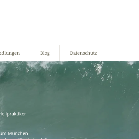
ndlungen
Blog
Datenschutz
eilpraktiker
dium München