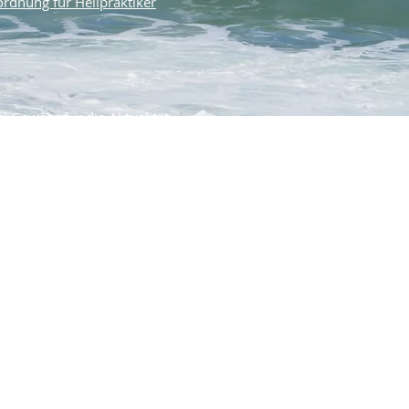
rdnung für Heilpraktiker
 Gewähr für die Aktualität,
ität der bereitgestellten
egen den Herausgeber, welche sich
 Art beziehen, die durch die
ebotenen Informationen bzw.
unvollständiger Informationen
h ausgeschlossen, sofern seitens
orsätzliches Verschulden vorliegt.
unverbindlich. Der Autor behält es
ten oder das gesamte Angebot ohne
n, zu ergänzen, zu löschen oder
ndgültig einzustellen.
en auf fremde Internetseiten
wortungsbereiches des Herausgebers
ung ausschließlich in dem Fall in