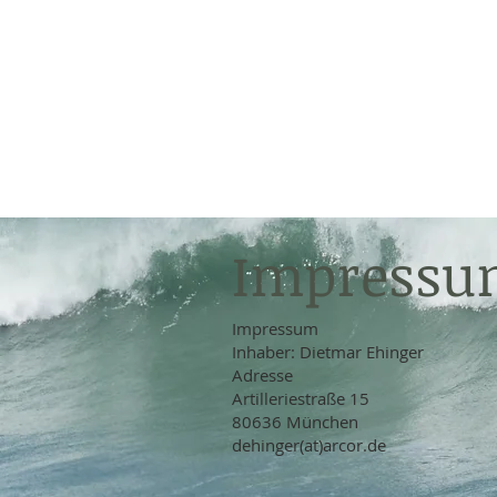
Naturheilpraxis
Dietmar Ehinger
für Krampfadern,
Besenreiser, TCM, kl
Homöopathie
Impress
Impressum
Inhaber: Dietmar Ehinger
Adresse
Artilleriestraße 15
80636 München
dehinger(at)arcor.de