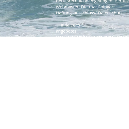
Berufsrechtliche Regelungen:
Berufso
Webmaster: Dietmar Ehinger
Haftungsausschluss/ Datenschutz
1. Inhalt des
angebotes
Der Herausgeber übernimmt keinerlei
Korrektheit, Vollständigkeit oder Qual
Informationen. Haftungsansprüche g
auf Schäden materieller oder ideeller
Nutzung oder Nichtnutzung der darg
durch die Nutzung fehlerhafter und 
verursacht wurden, sind grundsätzlic
des Herausgebers kein nachweislich v
Alle Angebote sind freibleibend und 
sich ausdrücklich vor, Teile der Sei
gesonderte Ankündigung zu veränder
die Veröffentlichung zeitweise oder e
2. Verweise und Links
Bei direkten oder indirekten Verweis
("Links"), die außerhalb des Verant
liegen, würde eine Haftungsverpflicht